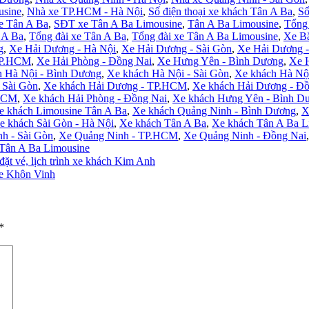
usine
,
Nhà xe TP.HCM - Hà Nội
,
Số điện thoại xe khách Tân A Ba
,
Số
e Tân A Ba
,
SĐT xe Tân A Ba Limousine
,
Tân A Ba Limousine
,
Tổng 
 A Ba
,
Tổng đài xe Tân A Ba
,
Tổng đài xe Tân A Ba Limousine
,
Xe B
g
,
Xe Hải Dương - Hà Nội
,
Xe Hải Dương - Sài Gòn
,
Xe Hải Dương 
TP.HCM
,
Xe Hải Phòng - Đồng Nai
,
Xe Hưng Yên - Bình Dương
,
Xe 
h Hà Nội - Bình Dương
,
Xe khách Hà Nội - Sài Gòn
,
Xe khách Hà Nộ
 Sài Gòn
,
Xe khách Hải Dương - TP.HCM
,
Xe khách Hải Dương - Đồ
.HCM
,
Xe khách Hải Phòng - Đồng Nai
,
Xe khách Hưng Yên - Bình D
e khách Limousine Tân A Ba
,
Xe khách Quảng Ninh - Bình Dương
,
X
e khách Sài Gòn - Hà Nội
,
Xe khách Tân A Ba
,
Xe khách Tân A Ba L
h - Sài Gòn
,
Xe Quảng Ninh - TP.HCM
,
Xe Quảng Ninh - Đồng Nai
 Tân A Ba Limousine
t vé, lịch trình xe khách Kim Anh
xe Khôn Vinh
*