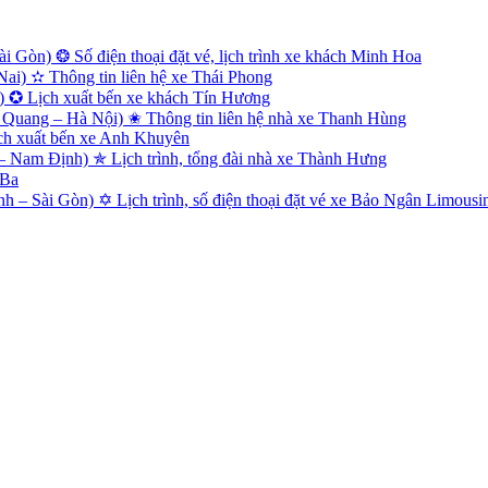
 Gòn) ❂ Số điện thoại đặt vé, lịch trình xe khách Minh Hoa
i) ✫ Thông tin liên hệ xe Thái Phong
) ✪ Lịch xuất bến xe khách Tín Hương
Quang – Hà Nội) ✬ Thông tin liên hệ nhà xe Thanh Hùng
ch xuất bến xe Anh Khuyên
Nam Định) ✯ Lịch trình, tổng đài nhà xe Thành Hưng
 Ba
 – Sài Gòn) ✡ Lịch trình, số điện thoại đặt vé xe Bảo Ngân Limousi