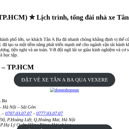
TP.HCM) ✮ Lịch trình, tổng đài nhà xe Tân
c thành phố lớn, xe khách Tân A Ba đã nhanh chóng khẳng định vị th
ực đã tạo ra một tiềm năng phát triển mạnh mẽ cho ngành vận tải hành
ượng, tiện nghi và an toàn. Với đội ngũ lái xe giàu kinh nghiệm và cơ 
à học tập.
i – TP.HCM
ĐẶT VÉ XE TÂN A BA QUA VEXERE
A Ba
– Hà Nội – Sài Gòn
1
–
0707.03.07.07
–
0777.03.07.07
Độ, P.Hoàng Liệt, Q.Hoàng Mai, Hà Nội
 P.Hạ Lý Quận Hồng Bàng, Hải phòng