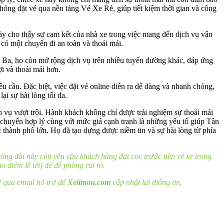
 chóng đặt vé qua nền tảng Vé Xe Rẻ, giúp tiết kiệm thời gian và công
này cho thấy sự cam kết của nhà xe trong việc mang đến dịch vụ vận
 có một chuyến đi an toàn và thoải mái.
 Ba, họ còn mở rộng dịch vụ trên nhiều tuyến đường khác, đáp ứng
i và thoải mái hơn.
 cầu. Đặc biệt, việc đặt vé online diễn ra dễ dàng và nhanh chóng,
ại sự hài lòng tối đa.
vụ vượt trội. Hành khách không chỉ được trải nghiệm sự thoải mái
i chuyển hợp lý cùng với mức giá cạnh tranh là những yếu tố giúp Tân
 thành phố lớn. Họ đã tạo dựng được niềm tin và sự hài lòng từ phía
ổng đài này còn yêu cầu khách hàng đặt cọc trước tiền vé xe trong
điểm lễ tết) để đề phòng rủi ro.
ệ qua email hỗ trợ để
Xelimou.com
cập nhật lại thông tin.