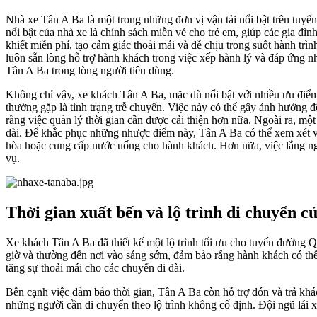
Nhà xe Tân A Ba là một trong những đơn vị vận tải nổi bật trên tu
nổi bật của nhà xe là chính sách miễn vé cho trẻ em, giúp các gia đì
khiết miễn phí, tạo cảm giác thoải mái và dễ chịu trong suốt hành tr
luôn sẵn lòng hỗ trợ hành khách trong việc xếp hành lý và đáp ứng 
Tân A Ba trong lòng người tiêu dùng.
Không chỉ vậy, xe khách Tân A Ba, mặc dù nổi bật với nhiều ưu đi
thường gặp là tình trạng trễ chuyến. Việc này có thể gây ảnh hưởng đ
rằng việc quản lý thời gian cần được cải thiện hơn nữa. Ngoài ra, mộ
dài. Để khắc phục những nhược điểm này, Tân A Ba có thể xem xét việc
hòa hoặc cung cấp nước uống cho hành khách. Hơn nữa, việc lắng ngh
vụ.
Thời gian xuất bến và lộ trình di chuyển c
Xe khách Tân A Ba đã thiết kế một lộ trình tối ưu cho tuyến đường Q
giờ và thường đến nơi vào sáng sớm, đảm bảo rằng hành khách có thể
tăng sự thoải mái cho các chuyến đi dài.
Bên cạnh việc đảm bảo thời gian, Tân A Ba còn hỗ trợ đón và trả khá
những người cần di chuyển theo lộ trình không cố định. Đội ngũ lái x