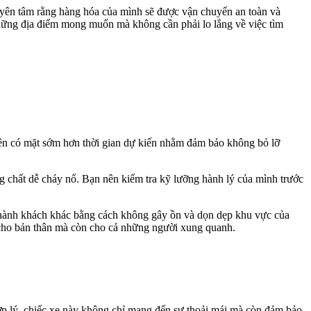
 yên tâm rằng hàng hóa của mình sẽ được vận chuyển an toàn và
 những địa điểm mong muốn mà không cần phải lo lắng về việc tìm
ên có mặt sớm hơn thời gian dự kiến nhằm đảm bảo không bỏ lỡ
 chất dễ cháy nổ. Bạn nên kiểm tra kỹ lưỡng hành lý của mình trước
g hành khách khác bằng cách không gây ồn và dọn dẹp khu vực của
t cho bản thân mà còn cho cả những người xung quanh.
p lý, chiếc xe này không chỉ mang đến sự thoải mái mà còn đảm bảo