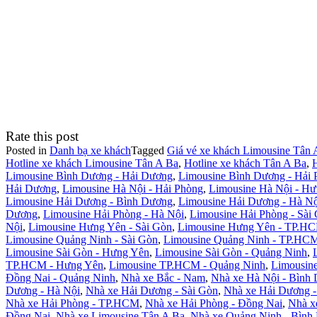
Rate this post
Posted in
Danh bạ xe khách
Tagged
Giá vé xe khách Limousine Tân 
Hotline xe khách Limousine Tân A Ba
,
Hotline xe khách Tân A Ba
,
H
Limousine Bình Dương - Hải Dương
,
Limousine Bình Dương - Hải 
Hải Dương
,
Limousine Hà Nội - Hải Phòng
,
Limousine Hà Nội - H
Limousine Hải Dương - Bình Dương
,
Limousine Hải Dương - Hà Nộ
Dương
,
Limousine Hải Phòng - Hà Nội
,
Limousine Hải Phòng - Sài
Nội
,
Limousine Hưng Yên - Sài Gòn
,
Limousine Hưng Yên - TP.H
Limousine Quảng Ninh - Sài Gòn
,
Limousine Quảng Ninh - TP.HC
Limousine Sài Gòn - Hưng Yên
,
Limousine Sài Gòn - Quảng Ninh
,
TP.HCM - Hưng Yên
,
Limousine TP.HCM - Quảng Ninh
,
Limousine
Đồng Nai - Quảng Ninh
,
Nhà xe Bắc - Nam
,
Nhà xe Hà Nội - Bình
Dương - Hà Nội
,
Nhà xe Hải Dương - Sài Gòn
,
Nhà xe Hải Dương 
Nhà xe Hải Phòng - TP.HCM
,
Nhà xe Hải Phòng - Đồng Nai
,
Nhà x
Đồng Nai
,
Nhà xe Limousine Tân A Ba
,
Nhà xe Quảng Ninh - Bình