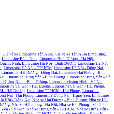
e
,
Giá vé xe Limousine Tân A Ba
,
Giá vé xe Tân A Ba Limousine
,
,
Limousine Bắc - Nam
,
Limousine Bình Dương - Hà Nội
,
 Quảng Ninh
,
Limousine Hà Nội - Bình Dương
,
Limousine Hà Nội -
n
,
Limousine Hà Nội - TP.HCM
,
Limousine Hà Nội - Đồng Nai
,
,
Limousine Hải Dương - Đồng Nai
,
Limousine Hải Phòng - Bình
Nai
,
Limousine Hưng Yên - Bình Dương
,
Limousine Hưng Yên - Hà
ne Quảng Ninh - Bình Dương
,
Limousine Quảng Ninh - Hà Nội
,
imousine Sài Gòn - Hải Dương
,
Limousine Sài Gòn - Hải Phòng
,
M - Hải Dương
,
Limousine TP.HCM - Hải Phòng
,
Limousine
ồng Nai - Hải Phòng
,
Limousine Đồng Nai - Hưng Yên
,
Limousine
Hà Nội - Đồng Nai
,
Nhà xe Hải Dương - Bình Dương
,
Nhà xe Hải
 Dương
,
Nhà xe Hải Phòng - Hà Nội
,
Nhà xe Hải Phòng - Sài Gòn
,
 Yên - Sài Gòn
,
Nhà xe Hưng Yên - TP.HCM
,
Nhà xe Hưng Yên -
,
Nhà xe Quảng Ninh - TP.HCM
,
Nhà xe Quảng Ninh - Đồng Nai
,