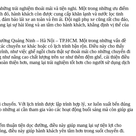
ững trải nghiệm thoải mái và tiện nghi. Một trong những ưu điểm
cạnh đó, hành khách còn được cung cấp khăn lạnh và nước lọc tinh
, đảm bảo lái xe an toàn và êm ái. Đội ngũ phụ xe cũng rất chu đáo,
g lại sự hài lòng và an tâm cho hành khách, khẳng định vị thế của
ến đường Quảng Ninh – Hà Nội – TP.HCM. Một trong những vấn đề
 các chuyến xe khác hoặc có lịch trình bận rộn. Điều này cho thấy
trình, như việc ghế ngồi chưa thật sự thoải mái cho những chuyến đi
ng như nâng cao chất lượng trên xe như thêm đệm ghế, cải thiện điều
oàn thiện hơn, mang lại trải nghiệm tốt hơn cho người sử dụng dịch
huyển. Với lịch trình được lập trình hợp lý, xe luôn xuất bến đúng
o những ai cần tham gia vào các hoạt động buổi sáng mà còn giúp gia
m thuận tiện dọc đường, điều này giúp mang lại sự tiện lợi cho
hông, điều này giúp hành khách yên tâm hơn trong suốt chuyến đi.