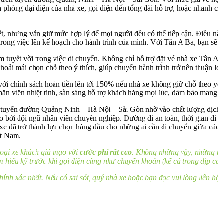
văn phòng đại diện của nhà xe, gọi điện đến tổng đài hỗ trợ, hoặc nhanh
tết, nhưng vẫn giữ mức hợp lý để mọi người đều có thể tiếp cận. Điều 
trong việc lên kế hoạch cho hành trình của mình. Với Tân A Ba, bạn sẽ
tuyệt vời trong việc di chuyển. Không chỉ hỗ trợ đặt vé nhà xe Tân A
oải mái chọn chỗ theo ý thích, giúp chuyến hành trình trở nên thuận lợ
 chính sách hoàn tiền lên tới 150% nếu nhà xe không giữ chỗ theo yêu
ân viên nhiệt tình, sẵn sàng hỗ trợ khách hàng mọi lúc, đảm bảo mang l
tuyến đường Quảng Ninh – Hà Nội – Sài Gòn nhờ vào chất lượng dịch 
o bởi đội ngũ nhân viên chuyên nghiệp. Đường đi an toàn, thời gian d
xe đã trở thành lựa chọn hàng đầu cho những ai cần di chuyển giữa các
ệt Nam.
thoại xe khách giả mạo với
cước phí rất cao
. Không những vậy, những t
iểu kỹ trước khi gọi điện cũng như chuyển khoản (kể cả trong dịp cao 
ính xác nhất. Nếu có sai sót, quý nhà xe hoặc bạn đọc vui lòng liên h