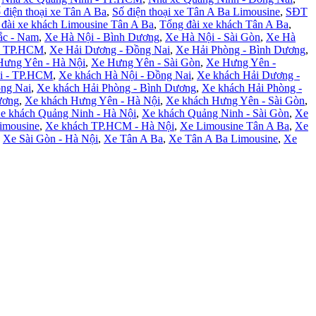
 điện thoại xe Tân A Ba
,
Số điện thoại xe Tân A Ba Limousine
,
SĐT
đài xe khách Limousine Tân A Ba
,
Tổng đài xe khách Tân A Ba
,
ắc - Nam
,
Xe Hà Nội - Bình Dương
,
Xe Hà Nội - Sài Gòn
,
Xe Hà
- TP.HCM
,
Xe Hải Dương - Đồng Nai
,
Xe Hải Phòng - Bình Dương
,
Hưng Yên - Hà Nội
,
Xe Hưng Yên - Sài Gòn
,
Xe Hưng Yên -
i - TP.HCM
,
Xe khách Hà Nội - Đồng Nai
,
Xe khách Hải Dương -
ng Nai
,
Xe khách Hải Phòng - Bình Dương
,
Xe khách Hải Phòng -
ương
,
Xe khách Hưng Yên - Hà Nội
,
Xe khách Hưng Yên - Sài Gòn
,
e khách Quảng Ninh - Hà Nội
,
Xe khách Quảng Ninh - Sài Gòn
,
Xe
imousine
,
Xe khách TP.HCM - Hà Nội
,
Xe Limousine Tân A Ba
,
Xe
,
Xe Sài Gòn - Hà Nội
,
Xe Tân A Ba
,
Xe Tân A Ba Limousine
,
Xe