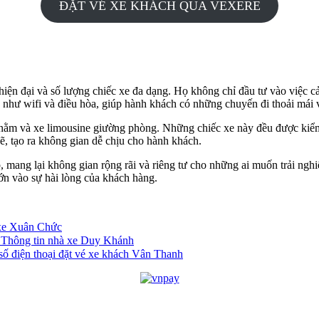
ĐẶT VÉ XE KHÁCH QUA VEXERE
ện đại và số lượng chiếc xe đa dạng. Họ không chỉ đầu tư vào việc cả
 như wifi và điều hòa, giúp hành khách có những chuyến đi thoải mái v
nằm và xe limousine giường phòng. Những chiếc xe này đều được kiểm 
sẽ, tạo ra không gian dễ chịu cho hành khách.
 mang lại không gian rộng rãi và riêng tư cho những ai muốn trải ngh
ớn vào sự hài lòng của khách hàng.
 xe Xuân Chức
Thông tin nhà xe Duy Khánh
ố điện thoại đặt vé xe khách Vân Thanh