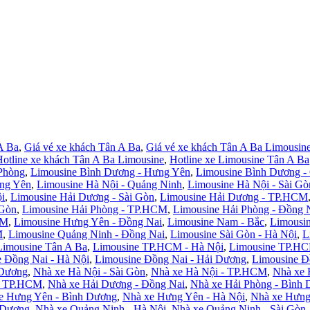
A Ba
,
Giá vé xe khách Tân A Ba
,
Giá vé xe khách Tân A Ba Limousin
otline xe khách Tân A Ba Limousine
,
Hotline xe Limousine Tân A Ba
Phòng
,
Limousine Bình Dương - Hưng Yên
,
Limousine Bình Dương -
ưng Yên
,
Limousine Hà Nội - Quảng Ninh
,
Limousine Hà Nội - Sài Gò
i
,
Limousine Hải Dương - Sài Gòn
,
Limousine Hải Dương - TP.HCM
 Gòn
,
Limousine Hải Phòng - TP.HCM
,
Limousine Hải Phòng - Đồng 
CM
,
Limousine Hưng Yên - Đồng Nai
,
Limousine Nam - Bắc
,
Limousi
M
,
Limousine Quảng Ninh - Đồng Nai
,
Limousine Sài Gòn - Hà Nội
,
L
Limousine Tân A Ba
,
Limousine TP.HCM - Hà Nội
,
Limousine TP.HC
 Đồng Nai - Hà Nội
,
Limousine Đồng Nai - Hải Dương
,
Limousine Đ
 Dương
,
Nhà xe Hà Nội - Sài Gòn
,
Nhà xe Hà Nội - TP.HCM
,
Nhà xe 
- TP.HCM
,
Nhà xe Hải Dương - Đồng Nai
,
Nhà xe Hải Phòng - Bình
e Hưng Yên - Bình Dương
,
Nhà xe Hưng Yên - Hà Nội
,
Nhà xe Hưng
 Dương
,
Nhà xe Quảng Ninh - Hà Nội
,
Nhà xe Quảng Ninh - Sài Gòn