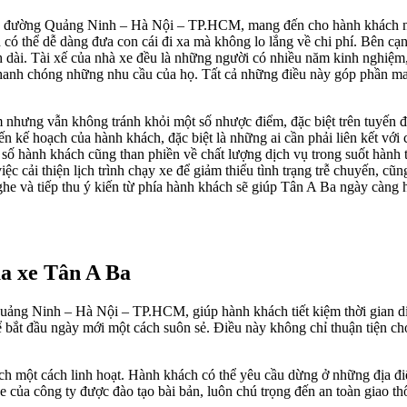
yến đường Quảng Ninh – Hà Nội – TP.HCM, mang đến cho hành khách nh
nh có thể dễ dàng đưa con cái đi xa mà không lo lắng về chi phí. Bên 
ình dài. Tài xế của nhà xe đều là những người có nhiều năm kinh nghiệm
nhanh chóng những nhu cầu của họ. Tất cả những điều này góp phần man
ểm nhưng vẫn không tránh khỏi một số nhược điểm, đặc biệt trên tuy
ến kế hoạch của hành khách, đặc biệt là những ai cần phải liên kết với
t số hành khách cũng than phiền về chất lượng dịch vụ trong suốt hành 
 cải thiện lịch trình chạy xe để giảm thiểu tình trạng trễ chuyến, cũ
e và tiếp thu ý kiến từ phía hành khách sẽ giúp Tân A Ba ngày càng h
ủa xe Tân A Ba
uảng Ninh – Hà Nội – TP.HCM, giúp hành khách tiết kiệm thời gian di c
 bắt đầu ngày mới một cách suôn sẻ. Điều này không chỉ thuận tiện ch
ch một cách linh hoạt. Hành khách có thể yêu cầu dừng ở những địa điể
e của công ty được đào tạo bài bản, luôn chú trọng đến an toàn giao t