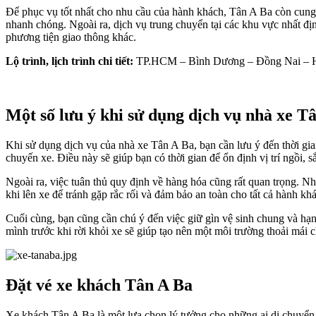
Để phục vụ tốt nhất cho nhu cầu của hành khách, Tân A Ba còn cung
nhanh chóng. Ngoài ra, dịch vụ trung chuyển tại các khu vực nhất đ
phương tiện giao thông khác.
Lộ trình, lịch trình chi tiết:
TP.HCM – Bình Dương – Đồng Nai – H
Một số lưu ý khi sử dụng dịch vụ nhà xe T
Khi sử dụng dịch vụ của nhà xe Tân A Ba, bạn cần lưu ý đến thời g
chuyến xe. Điều này sẽ giúp bạn có thời gian để ổn định vị trí ngồi, s
Ngoài ra, việc tuân thủ quy định về hàng hóa cũng rất quan trọng. 
khi lên xe để tránh gặp rắc rối và đảm bảo an toàn cho tất cả hành khá
Cuối cùng, bạn cũng cần chú ý đến việc giữ gìn vệ sinh chung và hạ
mình trước khi rời khỏi xe sẽ giúp tạo nên một môi trường thoải má
Đặt vé xe khách Tân A Ba
Xe khách Tân A Ba là một lựa chọn lý tưởng cho những ai di chuyển