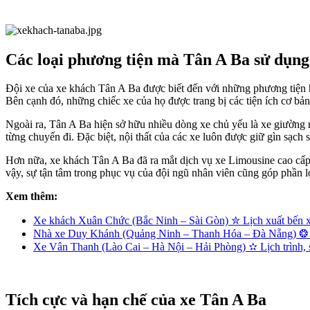
Các loại phương tiện mà Tân A Ba sử dụng
Đội xe của xe khách Tân A Ba được biết đến với những phương tiện hi
Bên cạnh đó, những chiếc xe của họ được trang bị các tiện ích cơ bản
Ngoài ra, Tân A Ba hiện sở hữu nhiều dòng xe chủ yếu là xe giường 
từng chuyến đi. Đặc biệt, nội thất của các xe luôn được giữ gìn sạch 
Hơn nữa, xe khách Tân A Ba đã ra mắt dịch vụ xe Limousine cao cấp,
vậy, sự tận tâm trong phục vụ của đội ngũ nhân viên cũng góp phần l
Xem thêm:
Xe khách Xuân Chức (Bắc Ninh – Sài Gòn) ✮ Lịch xuất bến
Nhà xe Duy Khánh (Quảng Ninh – Thanh Hóa – Đà Nẵng) ❂ 
Xe Vân Thanh (Lào Cai – Hà Nội – Hải Phòng) ✫ Lịch trình, s
Tích cực và hạn chế của xe Tân A Ba