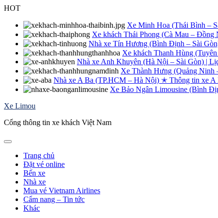
Skip
HOT
to
content
Xe Minh Hoa (Thái Bình – Sài
Xe khách Thái Phong (Cà Mau – Đồng Na
Nhà xe Tín Hương (Bình Định – Sài Gòn
Xe khách Thanh Hùng (Tuyên 
Nhà xe Anh Khuyên (Hà Nội – Sài Gòn) | Lị
Xe Thành Hưng (Quảng Ninh – 
Nhà xe A Ba (TP.HCM – Hà Nội) ✭ Thông tin xe A
Xe Bảo Ngân Limousine (Bình Định
Xe Limou
Cổng thông tin xe khách Việt Nam
Trang chủ
Đặt vé online
Bến xe
Nhà xe
Mua vé Vietnam Airlines
Cẩm nang – Tin tức
Khác