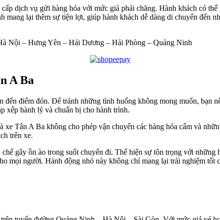
 cấp dịch vụ gửi hàng hóa với mức giá phải chăng. Hành khách có thể
ịnh mang lại thêm sự tiện lợi, giúp hành khách dễ dàng di chuyển đến
à Nội – Hưng Yên – Hải Dương – Hải Phòng – Quảng Ninh
ân A Ba
ian đến điểm đón. Để tránh những tình huống không mong muốn, bạn n
ắp xếp hành lý và chuẩn bị cho hành trình.
Nhà xe Tân A Ba không cho phép vận chuyển các hàng hóa cấm và những
ch trên xe.
n chế gây ồn ào trong suốt chuyến đi. Thể hiện sự tôn trọng với nhữn
i cho mọi người. Hành động nhỏ này không chỉ mang lại trải nghiệm tố
 trên tuyến đường Quảng Ninh – Hà Nội – Sài Gòn. Với mức giá vé hợ