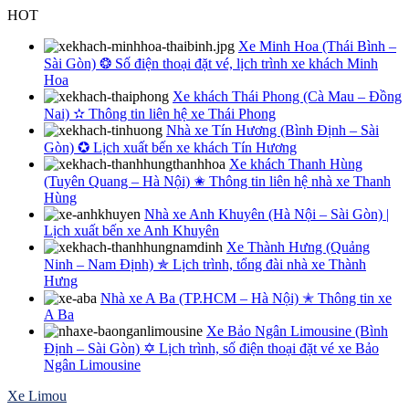
Skip
HOT
to
Xe Minh Hoa (Thái Bình –
content
Sài Gòn) ❂ Số điện thoại đặt vé, lịch trình xe khách Minh
Hoa
Xe khách Thái Phong (Cà Mau – Đồng
Nai) ✫ Thông tin liên hệ xe Thái Phong
Nhà xe Tín Hương (Bình Định – Sài
Gòn) ✪ Lịch xuất bến xe khách Tín Hương
Xe khách Thanh Hùng
(Tuyên Quang – Hà Nội) ✬ Thông tin liên hệ nhà xe Thanh
Hùng
Nhà xe Anh Khuyên (Hà Nội – Sài Gòn) |
Lịch xuất bến xe Anh Khuyên
Xe Thành Hưng (Quảng
Ninh – Nam Định) ✯ Lịch trình, tổng đài nhà xe Thành
Hưng
Nhà xe A Ba (TP.HCM – Hà Nội) ✭ Thông tin xe
A Ba
Xe Bảo Ngân Limousine (Bình
Định – Sài Gòn) ✡ Lịch trình, số điện thoại đặt vé xe Bảo
Ngân Limousine
Xe Limou