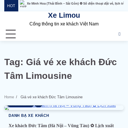
Skip
Xe Minh Hoa (Thái Bình – Sài Gòn) ❂ Số điện thoại đặt vé, lịch trì
HOT
to
Xe Limou
content
Cổng thông tin xe khách Việt Nam
Tag:
Giá vé xe khách Đức
Tâm Limousine
Home
Giá vé xe khách Đức Tâm Limousine
15 min read
0
DANH BẠ XE KHÁCH
Xe khách Đức Tâm (Hà Nội – Vũng Tàu) ✿ Lịch xuất