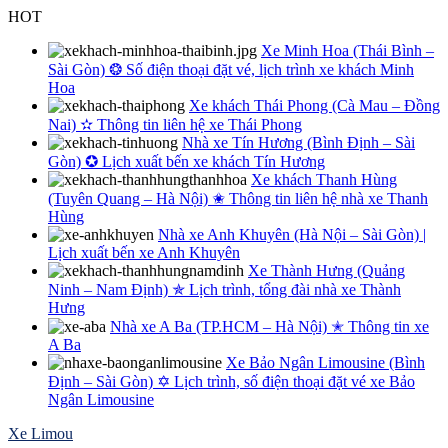
Skip
HOT
to
Xe Minh Hoa (Thái Bình –
content
Sài Gòn) ❂ Số điện thoại đặt vé, lịch trình xe khách Minh
Hoa
Xe khách Thái Phong (Cà Mau – Đồng
Nai) ✫ Thông tin liên hệ xe Thái Phong
Nhà xe Tín Hương (Bình Định – Sài
Gòn) ✪ Lịch xuất bến xe khách Tín Hương
Xe khách Thanh Hùng
(Tuyên Quang – Hà Nội) ✬ Thông tin liên hệ nhà xe Thanh
Hùng
Nhà xe Anh Khuyên (Hà Nội – Sài Gòn) |
Lịch xuất bến xe Anh Khuyên
Xe Thành Hưng (Quảng
Ninh – Nam Định) ✯ Lịch trình, tổng đài nhà xe Thành
Hưng
Nhà xe A Ba (TP.HCM – Hà Nội) ✭ Thông tin xe
A Ba
Xe Bảo Ngân Limousine (Bình
Định – Sài Gòn) ✡ Lịch trình, số điện thoại đặt vé xe Bảo
Ngân Limousine
Xe Limou