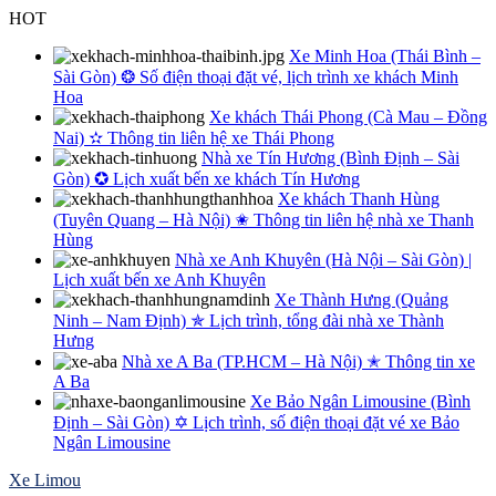
Skip
HOT
to
Xe Minh Hoa (Thái Bình –
content
Sài Gòn) ❂ Số điện thoại đặt vé, lịch trình xe khách Minh
Hoa
Xe khách Thái Phong (Cà Mau – Đồng
Nai) ✫ Thông tin liên hệ xe Thái Phong
Nhà xe Tín Hương (Bình Định – Sài
Gòn) ✪ Lịch xuất bến xe khách Tín Hương
Xe khách Thanh Hùng
(Tuyên Quang – Hà Nội) ✬ Thông tin liên hệ nhà xe Thanh
Hùng
Nhà xe Anh Khuyên (Hà Nội – Sài Gòn) |
Lịch xuất bến xe Anh Khuyên
Xe Thành Hưng (Quảng
Ninh – Nam Định) ✯ Lịch trình, tổng đài nhà xe Thành
Hưng
Nhà xe A Ba (TP.HCM – Hà Nội) ✭ Thông tin xe
A Ba
Xe Bảo Ngân Limousine (Bình
Định – Sài Gòn) ✡ Lịch trình, số điện thoại đặt vé xe Bảo
Ngân Limousine
Xe Limou