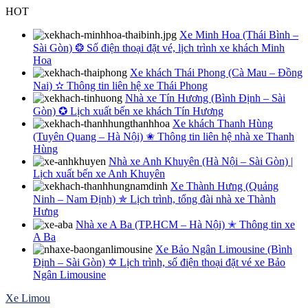
Skip
HOT
to
Xe Minh Hoa (Thái Bình –
content
Sài Gòn) ❂ Số điện thoại đặt vé, lịch trình xe khách Minh
Hoa
Xe khách Thái Phong (Cà Mau – Đồng
Nai) ✫ Thông tin liên hệ xe Thái Phong
Nhà xe Tín Hương (Bình Định – Sài
Gòn) ✪ Lịch xuất bến xe khách Tín Hương
Xe khách Thanh Hùng
(Tuyên Quang – Hà Nội) ✬ Thông tin liên hệ nhà xe Thanh
Hùng
Nhà xe Anh Khuyên (Hà Nội – Sài Gòn) |
Lịch xuất bến xe Anh Khuyên
Xe Thành Hưng (Quảng
Ninh – Nam Định) ✯ Lịch trình, tổng đài nhà xe Thành
Hưng
Nhà xe A Ba (TP.HCM – Hà Nội) ✭ Thông tin xe
A Ba
Xe Bảo Ngân Limousine (Bình
Định – Sài Gòn) ✡ Lịch trình, số điện thoại đặt vé xe Bảo
Ngân Limousine
Xe Limou