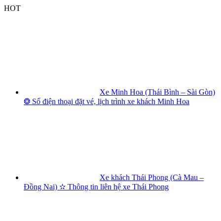
Skip
HOT
to
content
Xe Minh Hoa (Thái Bình – Sài Gòn)
❂ Số điện thoại đặt vé, lịch trình xe khách Minh Hoa
Xe khách Thái Phong (Cà Mau –
Đồng Nai) ✫ Thông tin liên hệ xe Thái Phong