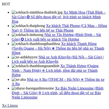
Skip
HOT
to
Xe Minh Hoa (Thái Bình –
content
Sài Gòn) ❂ Số điện thoại đặt vé, lịch trình xe khách Minh
Hoa
Xe khách Thái Phong (Cà Mau – Đồng
Nai) ✫ Thông tin liên hệ xe Thái Phong
Nhà xe Tín Hương (Bình Định – Sài
Gòn) ✪ Lịch xuất bến xe khách Tín Hương
Xe khách Thanh Hùng
(Tuyên Quang – Hà Nội) ✬ Thông tin liên hệ nhà xe Thanh
Hùng
Nhà xe Anh Khuyên (Hà Nội – Sài Gòn) |
Lịch xuất bến xe Anh Khuyên
Xe Thành Hưng (Quảng
Ninh – Nam Định) ✯ Lịch trình, tổng đài nhà xe Thành
Hưng
Nhà xe A Ba (TP.HCM – Hà Nội) ✭ Thông tin xe
A Ba
Xe Bảo Ngân Limousine (Bình
Định – Sài Gòn) ✡ Lịch trình, số điện thoại đặt vé xe Bảo
Ngân Limousine
Xe Limou