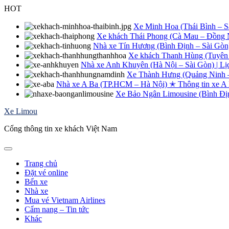
Skip
HOT
to
content
Xe Minh Hoa (Thái Bình – Sài
Xe khách Thái Phong (Cà Mau – Đồng Na
Nhà xe Tín Hương (Bình Định – Sài Gòn
Xe khách Thanh Hùng (Tuyên 
Nhà xe Anh Khuyên (Hà Nội – Sài Gòn) | Lị
Xe Thành Hưng (Quảng Ninh – 
Nhà xe A Ba (TP.HCM – Hà Nội) ✭ Thông tin xe A
Xe Bảo Ngân Limousine (Bình Định
Xe Limou
Cổng thông tin xe khách Việt Nam
Trang chủ
Đặt vé online
Bến xe
Nhà xe
Mua vé Vietnam Airlines
Cẩm nang – Tin tức
Khác