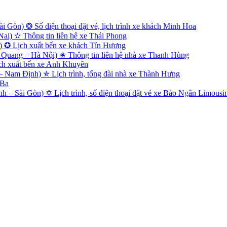
 Gòn) ❂ Số điện thoại đặt vé, lịch trình xe khách Minh Hoa
i) ✫ Thông tin liên hệ xe Thái Phong
) ✪ Lịch xuất bến xe khách Tín Hương
Quang – Hà Nội) ✬ Thông tin liên hệ nhà xe Thanh Hùng
ch xuất bến xe Anh Khuyên
Nam Định) ✯ Lịch trình, tổng đài nhà xe Thành Hưng
 Ba
 – Sài Gòn) ✡ Lịch trình, số điện thoại đặt vé xe Bảo Ngân Limousi