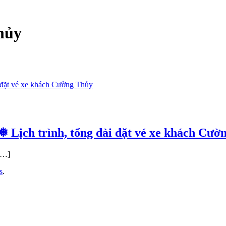
hủy
 Lịch trình, tổng đài đặt vé xe khách Cườ
 […]
s
.