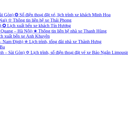
 Gòn) ❂ Số điện thoại đặt vé, lịch trình xe khách Minh Hoa
i) ✫ Thông tin liên hệ xe Thái Phong
) ✪ Lịch xuất bến xe khách Tín Hương
Quang – Hà Nội) ✬ Thông tin liên hệ nhà xe Thanh Hùng
ch xuất bến xe Anh Khuyên
Nam Định) ✯ Lịch trình, tổng đài nhà xe Thành Hưng
 Ba
 – Sài Gòn) ✡ Lịch trình, số điện thoại đặt vé xe Bảo Ngân Limousi