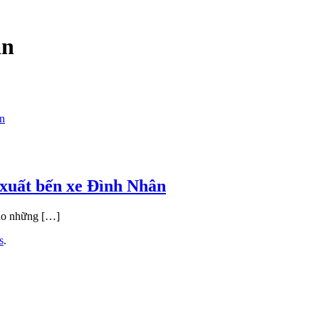
ân
 xuất bến xe Đình Nhân
cho những […]
s
.