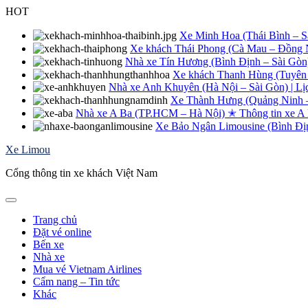
Skip
HOT
to
content
Xe Minh Hoa (Thái Bình – Sài
Xe khách Thái Phong (Cà Mau – Đồng Na
Nhà xe Tín Hương (Bình Định – Sài Gòn
Xe khách Thanh Hùng (Tuyên 
Nhà xe Anh Khuyên (Hà Nội – Sài Gòn) | Lị
Xe Thành Hưng (Quảng Ninh – 
Nhà xe A Ba (TP.HCM – Hà Nội) ✭ Thông tin xe A
Xe Bảo Ngân Limousine (Bình Định
Xe Limou
Cổng thông tin xe khách Việt Nam
Trang chủ
Đặt vé online
Bến xe
Nhà xe
Mua vé Vietnam Airlines
Cẩm nang – Tin tức
Khác