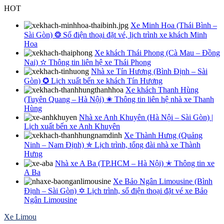
Skip
HOT
to
Xe Minh Hoa (Thái Bình –
content
Sài Gòn) ❂ Số điện thoại đặt vé, lịch trình xe khách Minh
Hoa
Xe khách Thái Phong (Cà Mau – Đồng
Nai) ✫ Thông tin liên hệ xe Thái Phong
Nhà xe Tín Hương (Bình Định – Sài
Gòn) ✪ Lịch xuất bến xe khách Tín Hương
Xe khách Thanh Hùng
(Tuyên Quang – Hà Nội) ✬ Thông tin liên hệ nhà xe Thanh
Hùng
Nhà xe Anh Khuyên (Hà Nội – Sài Gòn) |
Lịch xuất bến xe Anh Khuyên
Xe Thành Hưng (Quảng
Ninh – Nam Định) ✯ Lịch trình, tổng đài nhà xe Thành
Hưng
Nhà xe A Ba (TP.HCM – Hà Nội) ✭ Thông tin xe
A Ba
Xe Bảo Ngân Limousine (Bình
Định – Sài Gòn) ✡ Lịch trình, số điện thoại đặt vé xe Bảo
Ngân Limousine
Xe Limou