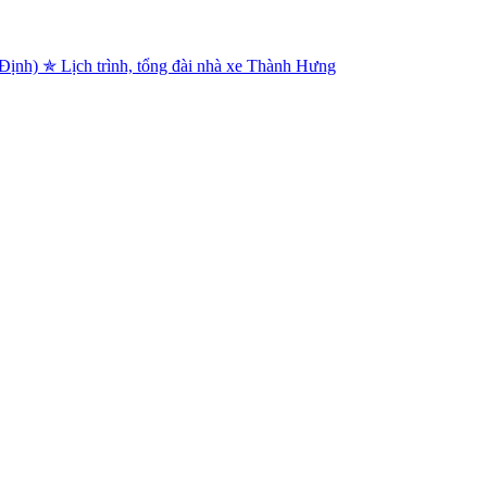
nh) ✯ Lịch trình, tổng đài nhà xe Thành Hưng
hông tin xe A Ba
ài Gòn) ✡ Lịch trình, số điện thoại đặt vé xe Bảo Ngân Limousine