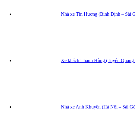
Nhà xe Tín Hương (Bình Định – Sài 
Xe khách Thanh Hùng (Tuyên Quang –
Nhà xe Anh Khuyên (Hà Nội – Sài Gò