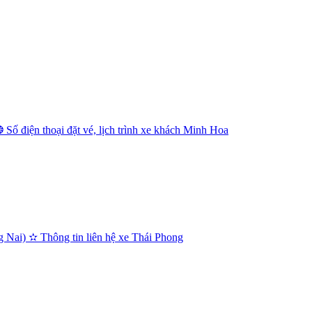
Số điện thoại đặt vé, lịch trình xe khách Minh Hoa
Nai) ✫ Thông tin liên hệ xe Thái Phong