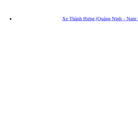
Xe Thành Hưng (Quảng Ninh – Nam Đị
Nhà xe A Ba (TP.HCM – Hà Nội) ✭ T
Xe Bảo Ngân Limousine (Bình Định – S
Xe Limou
Cổng thông tin xe khách Việt Nam