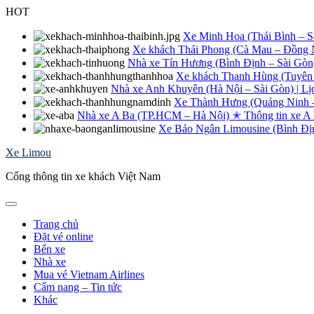
Skip
HOT
to
content
Xe Minh Hoa (Thái Bình – Sài
Xe khách Thái Phong (Cà Mau – Đồng Na
Nhà xe Tín Hương (Bình Định – Sài Gòn
Xe khách Thanh Hùng (Tuyên 
Nhà xe Anh Khuyên (Hà Nội – Sài Gòn) | Lị
Xe Thành Hưng (Quảng Ninh – 
Nhà xe A Ba (TP.HCM – Hà Nội) ✭ Thông tin xe A
Xe Bảo Ngân Limousine (Bình Định
Xe Limou
Cổng thông tin xe khách Việt Nam
Trang chủ
Đặt vé online
Bến xe
Nhà xe
Mua vé Vietnam Airlines
Cẩm nang – Tin tức
Khác