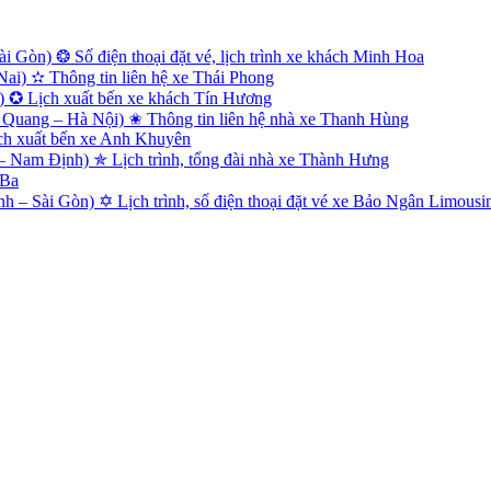
 Gòn) ❂ Số điện thoại đặt vé, lịch trình xe khách Minh Hoa
i) ✫ Thông tin liên hệ xe Thái Phong
) ✪ Lịch xuất bến xe khách Tín Hương
Quang – Hà Nội) ✬ Thông tin liên hệ nhà xe Thanh Hùng
ch xuất bến xe Anh Khuyên
Nam Định) ✯ Lịch trình, tổng đài nhà xe Thành Hưng
 Ba
 – Sài Gòn) ✡ Lịch trình, số điện thoại đặt vé xe Bảo Ngân Limousi