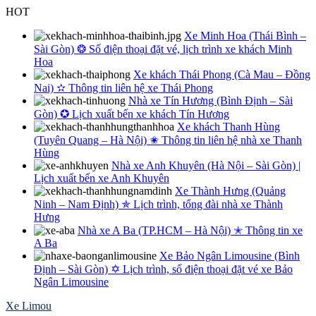
Skip
HOT
to
Xe Minh Hoa (Thái Bình –
content
Sài Gòn) ❂ Số điện thoại đặt vé, lịch trình xe khách Minh
Hoa
Xe khách Thái Phong (Cà Mau – Đồng
Nai) ✫ Thông tin liên hệ xe Thái Phong
Nhà xe Tín Hương (Bình Định – Sài
Gòn) ✪ Lịch xuất bến xe khách Tín Hương
Xe khách Thanh Hùng
(Tuyên Quang – Hà Nội) ✬ Thông tin liên hệ nhà xe Thanh
Hùng
Nhà xe Anh Khuyên (Hà Nội – Sài Gòn) |
Lịch xuất bến xe Anh Khuyên
Xe Thành Hưng (Quảng
Ninh – Nam Định) ✯ Lịch trình, tổng đài nhà xe Thành
Hưng
Nhà xe A Ba (TP.HCM – Hà Nội) ✭ Thông tin xe
A Ba
Xe Bảo Ngân Limousine (Bình
Định – Sài Gòn) ✡ Lịch trình, số điện thoại đặt vé xe Bảo
Ngân Limousine
Xe Limou