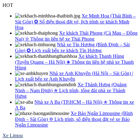
Skip
HOT
to
Xe Minh Hoa (Thái Bình –
content
Sài Gòn) ❂ Số điện thoại đặt vé, lịch trình xe khách Minh
Hoa
Xe khách Thái Phong (Cà Mau – Đồng
Nai) ✫ Thông tin liên hệ xe Thái Phong
Nhà xe Tín Hương (Bình Định – Sài
Gòn) ✪ Lịch xuất bến xe khách Tín Hương
Xe khách Thanh Hùng
(Tuyên Quang – Hà Nội) ✬ Thông tin liên hệ nhà xe Thanh
Hùng
Nhà xe Anh Khuyên (Hà Nội – Sài Gòn) |
Lịch xuất bến xe Anh Khuyên
Xe Thành Hưng (Quảng
Ninh – Nam Định) ✯ Lịch trình, tổng đài nhà xe Thành
Hưng
Nhà xe A Ba (TP.HCM – Hà Nội) ✭ Thông tin xe
A Ba
Xe Bảo Ngân Limousine (Bình
Định – Sài Gòn) ✡ Lịch trình, số điện thoại đặt vé xe Bảo
Ngân Limousine
Xe Limou