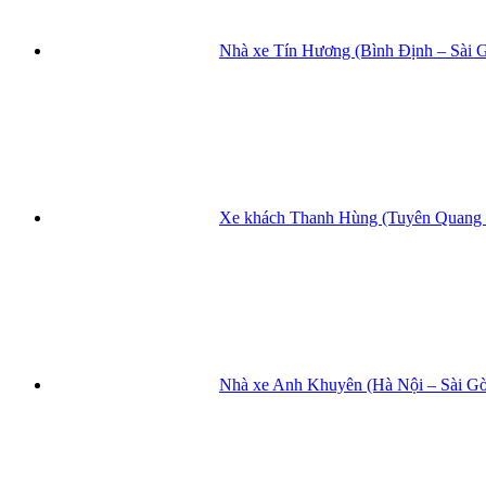
Nhà xe Tín Hương (Bình Định – Sài 
Xe khách Thanh Hùng (Tuyên Quang –
Nhà xe Anh Khuyên (Hà Nội – Sài Gò