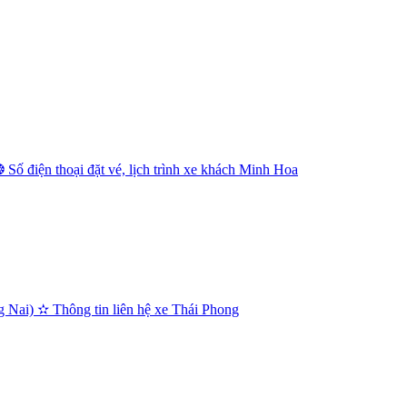
Số điện thoại đặt vé, lịch trình xe khách Minh Hoa
Nai) ✫ Thông tin liên hệ xe Thái Phong