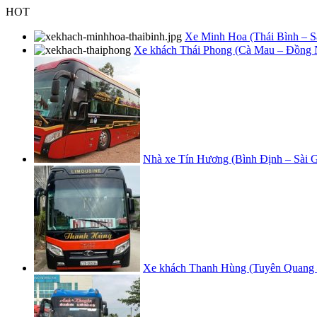
Skip
HOT
to
content
Xe Minh Hoa (Thái Bình – Sài
Xe khách Thái Phong (Cà Mau – Đồng Na
Nhà xe Tín Hương (Bình Định – Sài 
Xe khách Thanh Hùng (Tuyên Quang –