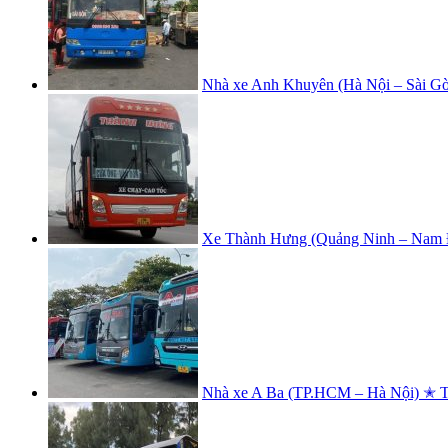
Nhà xe Anh Khuyên (Hà Nội – Sài Gò
Xe Thành Hưng (Quảng Ninh – Nam Đị
Nhà xe A Ba (TP.HCM – Hà Nội) ✭ T