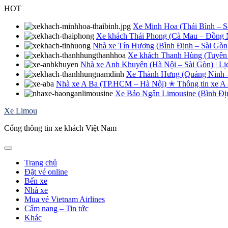
Skip
HOT
to
content
Xe Minh Hoa (Thái Bình – Sài
Xe khách Thái Phong (Cà Mau – Đồng Na
Nhà xe Tín Hương (Bình Định – Sài Gòn
Xe khách Thanh Hùng (Tuyên 
Nhà xe Anh Khuyên (Hà Nội – Sài Gòn) | Lị
Xe Thành Hưng (Quảng Ninh – 
Nhà xe A Ba (TP.HCM – Hà Nội) ✭ Thông tin xe A
Xe Bảo Ngân Limousine (Bình Định
Xe Limou
Cổng thông tin xe khách Việt Nam
Trang chủ
Đặt vé online
Bến xe
Nhà xe
Mua vé Vietnam Airlines
Cẩm nang – Tin tức
Khác