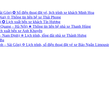
 Gòn) ❂ Số điện thoại đặt vé, lịch trình xe khách Minh Hoa
i) ✫ Thông tin liên hệ xe Thái Phong
) ✪ Lịch xuất bến xe khách Tín Hương
Quang – Hà Nội) ✬ Thông tin liên hệ nhà xe Thanh Hùng
ch xuất bến xe Anh Khuyên
Nam Định) ✯ Lịch trình, tổng đài nhà xe Thành Hưng
 Ba
 – Sài Gòn) ✡ Lịch trình, số điện thoại đặt vé xe Bảo Ngân Limousi