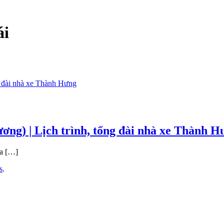
ái
ng) | Lịch trình, tổng đài nhà xe Thành H
ữa […]
s
.