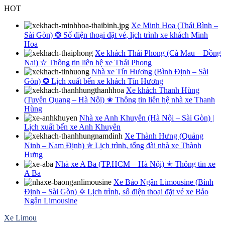
Skip
HOT
to
Xe Minh Hoa (Thái Bình –
content
Sài Gòn) ❂ Số điện thoại đặt vé, lịch trình xe khách Minh
Hoa
Xe khách Thái Phong (Cà Mau – Đồng
Nai) ✫ Thông tin liên hệ xe Thái Phong
Nhà xe Tín Hương (Bình Định – Sài
Gòn) ✪ Lịch xuất bến xe khách Tín Hương
Xe khách Thanh Hùng
(Tuyên Quang – Hà Nội) ✬ Thông tin liên hệ nhà xe Thanh
Hùng
Nhà xe Anh Khuyên (Hà Nội – Sài Gòn) |
Lịch xuất bến xe Anh Khuyên
Xe Thành Hưng (Quảng
Ninh – Nam Định) ✯ Lịch trình, tổng đài nhà xe Thành
Hưng
Nhà xe A Ba (TP.HCM – Hà Nội) ✭ Thông tin xe
A Ba
Xe Bảo Ngân Limousine (Bình
Định – Sài Gòn) ✡ Lịch trình, số điện thoại đặt vé xe Bảo
Ngân Limousine
Xe Limou