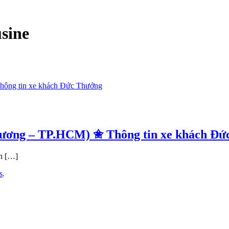
sine
ương – TP.HCM) ✬ Thông tin xe khách Đứ
àn […]
s
.