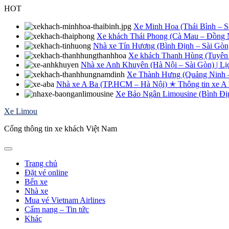
Skip
HOT
to
content
Xe Minh Hoa (Thái Bình – Sài
Xe khách Thái Phong (Cà Mau – Đồng Na
Nhà xe Tín Hương (Bình Định – Sài Gòn
Xe khách Thanh Hùng (Tuyên 
Nhà xe Anh Khuyên (Hà Nội – Sài Gòn) | Lị
Xe Thành Hưng (Quảng Ninh – 
Nhà xe A Ba (TP.HCM – Hà Nội) ✭ Thông tin xe A
Xe Bảo Ngân Limousine (Bình Định
Xe Limou
Cổng thông tin xe khách Việt Nam
Trang chủ
Đặt vé online
Bến xe
Nhà xe
Mua vé Vietnam Airlines
Cẩm nang – Tin tức
Khác