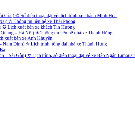
 Gòn) ❂ Số điện thoại đặt vé, lịch trình xe khách Minh Hoa
i) ✫ Thông tin liên hệ xe Thái Phong
) ✪ Lịch xuất bến xe khách Tín Hương
Quang – Hà Nội) ✬ Thông tin liên hệ nhà xe Thanh Hùng
ch xuất bến xe Anh Khuyên
Nam Định) ✯ Lịch trình, tổng đài nhà xe Thành Hưng
 Ba
 – Sài Gòn) ✡ Lịch trình, số điện thoại đặt vé xe Bảo Ngân Limousi