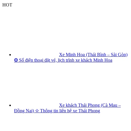
Skip
HOT
to
content
Xe Minh Hoa (Thái Bình – Sài Gòn)
❂ Số điện thoại đặt vé, lịch trình xe khách Minh Hoa
Xe khách Thái Phong (Cà Mau –
Đồng Nai) ✫ Thông tin liên hệ xe Thái Phong