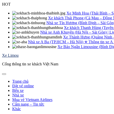
Skip
HOT
to
content
Xe Minh Hoa (Thái Bình – Sài
Xe khách Thái Phong (Cà Mau – Đồng Na
Nhà xe Tín Hương (Bình Định – Sài Gòn
Xe khách Thanh Hùng (Tuyên 
Nhà xe Anh Khuyên (Hà Nội – Sài Gòn) | Lị
Xe Thành Hưng (Quảng Ninh – 
Nhà xe A Ba (TP.HCM – Hà Nội) ✭ Thông tin xe A
Xe Bảo Ngân Limousine (Bình Định
Xe Limou
Cổng thông tin xe khách Việt Nam
Trang chủ
Đặt vé online
Bến xe
Nhà xe
Mua vé Vietnam Airlines
Cẩm nang – Tin tức
Khác