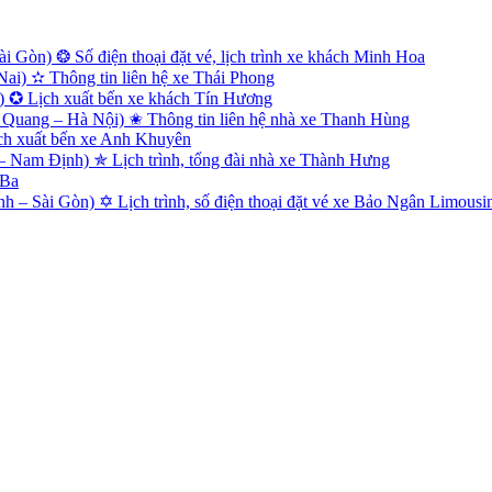
 Gòn) ❂ Số điện thoại đặt vé, lịch trình xe khách Minh Hoa
i) ✫ Thông tin liên hệ xe Thái Phong
) ✪ Lịch xuất bến xe khách Tín Hương
Quang – Hà Nội) ✬ Thông tin liên hệ nhà xe Thanh Hùng
ch xuất bến xe Anh Khuyên
Nam Định) ✯ Lịch trình, tổng đài nhà xe Thành Hưng
 Ba
 – Sài Gòn) ✡ Lịch trình, số điện thoại đặt vé xe Bảo Ngân Limousi