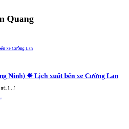
ên Quang
g Ninh) ✸ Lịch xuất bến xe Cường Lan
trải […]
s
.