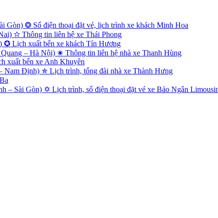
 Gòn) ❂ Số điện thoại đặt vé, lịch trình xe khách Minh Hoa
i) ✫ Thông tin liên hệ xe Thái Phong
) ✪ Lịch xuất bến xe khách Tín Hương
Quang – Hà Nội) ✬ Thông tin liên hệ nhà xe Thanh Hùng
ch xuất bến xe Anh Khuyên
Nam Định) ✯ Lịch trình, tổng đài nhà xe Thành Hưng
 Ba
 – Sài Gòn) ✡ Lịch trình, số điện thoại đặt vé xe Bảo Ngân Limousi