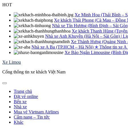
Skip
HOT
to
content
Xe Minh Hoa (Thái Bình – Sài
Xe khách Thái Phong (Cà Mau – Đồng Na
Nhà xe Tín Hương (Bình Định – Sài Gòn
Xe khách Thanh Hùng (Tuyên 
Nhà xe Anh Khuyên (Hà Nội – Sài Gòn) | Lị
Xe Thành Hưng (Quảng Ninh – 
Nhà xe A Ba (TP.HCM – Hà Nội) ✭ Thông tin xe A
Xe Bảo Ngân Limousine (Bình Định
Xe Limou
Cổng thông tin xe khách Việt Nam
Trang chủ
Đặt vé online
Bến xe
Nhà xe
Mua vé Vietnam Airlines
Cẩm nang – Tin tức
Khác