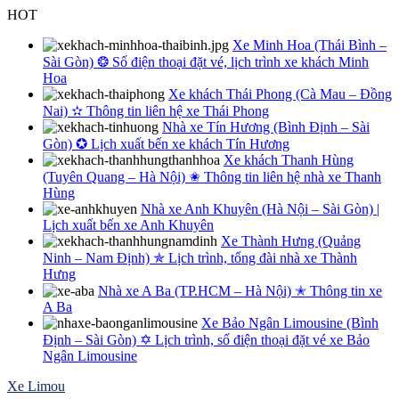
Skip
HOT
to
Xe Minh Hoa (Thái Bình –
content
Sài Gòn) ❂ Số điện thoại đặt vé, lịch trình xe khách Minh
Hoa
Xe khách Thái Phong (Cà Mau – Đồng
Nai) ✫ Thông tin liên hệ xe Thái Phong
Nhà xe Tín Hương (Bình Định – Sài
Gòn) ✪ Lịch xuất bến xe khách Tín Hương
Xe khách Thanh Hùng
(Tuyên Quang – Hà Nội) ✬ Thông tin liên hệ nhà xe Thanh
Hùng
Nhà xe Anh Khuyên (Hà Nội – Sài Gòn) |
Lịch xuất bến xe Anh Khuyên
Xe Thành Hưng (Quảng
Ninh – Nam Định) ✯ Lịch trình, tổng đài nhà xe Thành
Hưng
Nhà xe A Ba (TP.HCM – Hà Nội) ✭ Thông tin xe
A Ba
Xe Bảo Ngân Limousine (Bình
Định – Sài Gòn) ✡ Lịch trình, số điện thoại đặt vé xe Bảo
Ngân Limousine
Xe Limou