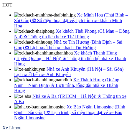
Skip
HOT
to
Xe Minh Hoa (Thái Bình –
content
Sài Gòn) ❂ Số điện thoại đặt vé, lịch trình xe khách Minh
Hoa
Xe khách Thái Phong (Cà Mau – Đồng
Nai) ✫ Thông tin liên hệ xe Thái Phong
Nhà xe Tín Hương (Bình Định – Sài
Gòn) ✪ Lịch xuất bến xe khách Tín Hương
Xe khách Thanh Hùng
(Tuyên Quang – Hà Nội) ✬ Thông tin liên hệ nhà xe Thanh
Hùng
Nhà xe Anh Khuyên (Hà Nội – Sài Gòn) |
Lịch xuất bến xe Anh Khuyên
Xe Thành Hưng (Quảng
Ninh – Nam Định) ✯ Lịch trình, tổng đài nhà xe Thành
Hưng
Nhà xe A Ba (TP.HCM – Hà Nội) ✭ Thông tin xe
A Ba
Xe Bảo Ngân Limousine (Bình
Định – Sài Gòn) ✡ Lịch trình, số điện thoại đặt vé xe Bảo
Ngân Limousine
Xe Limou