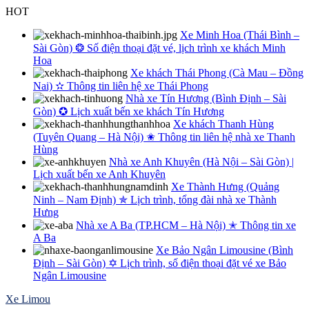
Skip
HOT
to
Xe Minh Hoa (Thái Bình –
content
Sài Gòn) ❂ Số điện thoại đặt vé, lịch trình xe khách Minh
Hoa
Xe khách Thái Phong (Cà Mau – Đồng
Nai) ✫ Thông tin liên hệ xe Thái Phong
Nhà xe Tín Hương (Bình Định – Sài
Gòn) ✪ Lịch xuất bến xe khách Tín Hương
Xe khách Thanh Hùng
(Tuyên Quang – Hà Nội) ✬ Thông tin liên hệ nhà xe Thanh
Hùng
Nhà xe Anh Khuyên (Hà Nội – Sài Gòn) |
Lịch xuất bến xe Anh Khuyên
Xe Thành Hưng (Quảng
Ninh – Nam Định) ✯ Lịch trình, tổng đài nhà xe Thành
Hưng
Nhà xe A Ba (TP.HCM – Hà Nội) ✭ Thông tin xe
A Ba
Xe Bảo Ngân Limousine (Bình
Định – Sài Gòn) ✡ Lịch trình, số điện thoại đặt vé xe Bảo
Ngân Limousine
Xe Limou