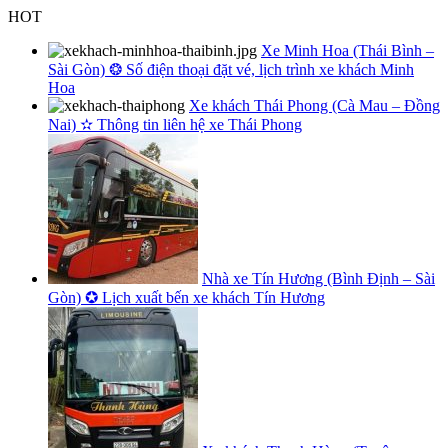
Skip
HOT
to
Xe Minh Hoa (Thái Bình –
content
Sài Gòn) ❂ Số điện thoại đặt vé, lịch trình xe khách Minh
Hoa
Xe khách Thái Phong (Cà Mau – Đồng
Nai) ✫ Thông tin liên hệ xe Thái Phong
Nhà xe Tín Hương (Bình Định – Sài
Gòn) ✪ Lịch xuất bến xe khách Tín Hương