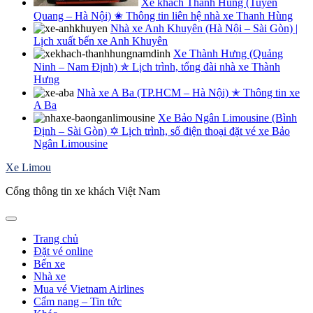
Xe khách Thanh Hùng (Tuyên
Quang – Hà Nội) ✬ Thông tin liên hệ nhà xe Thanh Hùng
Nhà xe Anh Khuyên (Hà Nội – Sài Gòn) |
Lịch xuất bến xe Anh Khuyên
Xe Thành Hưng (Quảng
Ninh – Nam Định) ✯ Lịch trình, tổng đài nhà xe Thành
Hưng
Nhà xe A Ba (TP.HCM – Hà Nội) ✭ Thông tin xe
A Ba
Xe Bảo Ngân Limousine (Bình
Định – Sài Gòn) ✡ Lịch trình, số điện thoại đặt vé xe Bảo
Ngân Limousine
Xe Limou
Cổng thông tin xe khách Việt Nam
Trang chủ
Đặt vé online
Bến xe
Nhà xe
Mua vé Vietnam Airlines
Cẩm nang – Tin tức