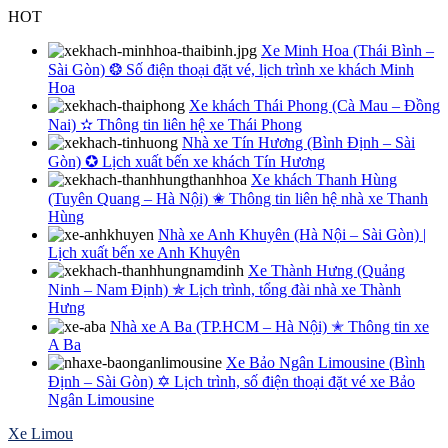
Skip
HOT
to
Xe Minh Hoa (Thái Bình –
content
Sài Gòn) ❂ Số điện thoại đặt vé, lịch trình xe khách Minh
Hoa
Xe khách Thái Phong (Cà Mau – Đồng
Nai) ✫ Thông tin liên hệ xe Thái Phong
Nhà xe Tín Hương (Bình Định – Sài
Gòn) ✪ Lịch xuất bến xe khách Tín Hương
Xe khách Thanh Hùng
(Tuyên Quang – Hà Nội) ✬ Thông tin liên hệ nhà xe Thanh
Hùng
Nhà xe Anh Khuyên (Hà Nội – Sài Gòn) |
Lịch xuất bến xe Anh Khuyên
Xe Thành Hưng (Quảng
Ninh – Nam Định) ✯ Lịch trình, tổng đài nhà xe Thành
Hưng
Nhà xe A Ba (TP.HCM – Hà Nội) ✭ Thông tin xe
A Ba
Xe Bảo Ngân Limousine (Bình
Định – Sài Gòn) ✡ Lịch trình, số điện thoại đặt vé xe Bảo
Ngân Limousine
Xe Limou