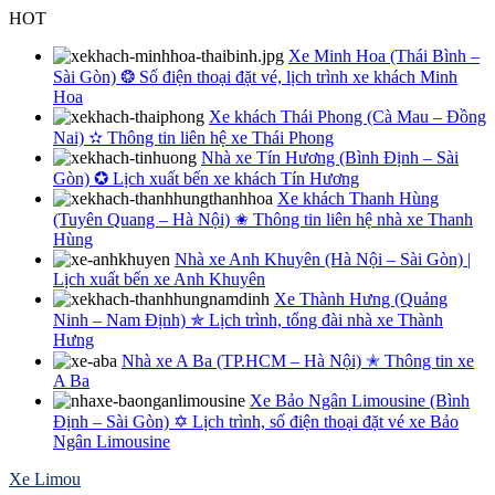
Skip
HOT
to
Xe Minh Hoa (Thái Bình –
content
Sài Gòn) ❂ Số điện thoại đặt vé, lịch trình xe khách Minh
Hoa
Xe khách Thái Phong (Cà Mau – Đồng
Nai) ✫ Thông tin liên hệ xe Thái Phong
Nhà xe Tín Hương (Bình Định – Sài
Gòn) ✪ Lịch xuất bến xe khách Tín Hương
Xe khách Thanh Hùng
(Tuyên Quang – Hà Nội) ✬ Thông tin liên hệ nhà xe Thanh
Hùng
Nhà xe Anh Khuyên (Hà Nội – Sài Gòn) |
Lịch xuất bến xe Anh Khuyên
Xe Thành Hưng (Quảng
Ninh – Nam Định) ✯ Lịch trình, tổng đài nhà xe Thành
Hưng
Nhà xe A Ba (TP.HCM – Hà Nội) ✭ Thông tin xe
A Ba
Xe Bảo Ngân Limousine (Bình
Định – Sài Gòn) ✡ Lịch trình, số điện thoại đặt vé xe Bảo
Ngân Limousine
Xe Limou