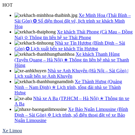
Skip
HOT
to
Xe Minh Hoa (Thái Bình –
content
Sài Gòn) ❂ Số điện thoại đặt vé, lịch trình xe khách Minh
Hoa
Xe khách Thái Phong (Cà Mau – Đồng
Nai) ✫ Thông tin liên hệ xe Thái Phong
Nhà xe Tín Hương (Bình Định – Sài
Gòn) ✪ Lịch xuất bến xe khách Tín Hương
Xe khách Thanh Hùng
(Tuyên Quang – Hà Nội) ✬ Thông tin liên hệ nhà xe Thanh
Hùng
Nhà xe Anh Khuyên (Hà Nội – Sài Gòn) |
Lịch xuất bến xe Anh Khuyên
Xe Thành Hưng (Quảng
Ninh – Nam Định) ✯ Lịch trình, tổng đài nhà xe Thành
Hưng
Nhà xe A Ba (TP.HCM – Hà Nội) ✭ Thông tin xe
A Ba
Xe Bảo Ngân Limousine (Bình
Định – Sài Gòn) ✡ Lịch trình, số điện thoại đặt vé xe Bảo
Ngân Limousine
Xe Limou