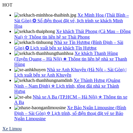
Skip
HOT
to
Xe Minh Hoa (Thái Bình –
content
Sài Gòn) ❂ Số điện thoại đặt vé, lịch trình xe khách Minh
Hoa
Xe khách Thái Phong (Cà Mau – Đồng
Nai) ✫ Thông tin liên hệ xe Thái Phong
Nhà xe Tín Hương (Bình Định – Sài
Gòn) ✪ Lịch xuất bến xe khách Tín Hương
Xe khách Thanh Hùng
(Tuyên Quang – Hà Nội) ✬ Thông tin liên hệ nhà xe Thanh
Hùng
Nhà xe Anh Khuyên (Hà Nội – Sài Gòn) |
Lịch xuất bến xe Anh Khuyên
Xe Thành Hưng (Quảng
Ninh – Nam Định) ✯ Lịch trình, tổng đài nhà xe Thành
Hưng
Nhà xe A Ba (TP.HCM – Hà Nội) ✭ Thông tin xe
A Ba
Xe Bảo Ngân Limousine (Bình
Định – Sài Gòn) ✡ Lịch trình, số điện thoại đặt vé xe Bảo
Ngân Limousine
Xe Limou