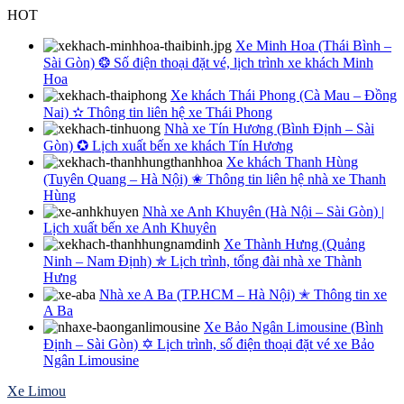
Skip
HOT
to
Xe Minh Hoa (Thái Bình –
content
Sài Gòn) ❂ Số điện thoại đặt vé, lịch trình xe khách Minh
Hoa
Xe khách Thái Phong (Cà Mau – Đồng
Nai) ✫ Thông tin liên hệ xe Thái Phong
Nhà xe Tín Hương (Bình Định – Sài
Gòn) ✪ Lịch xuất bến xe khách Tín Hương
Xe khách Thanh Hùng
(Tuyên Quang – Hà Nội) ✬ Thông tin liên hệ nhà xe Thanh
Hùng
Nhà xe Anh Khuyên (Hà Nội – Sài Gòn) |
Lịch xuất bến xe Anh Khuyên
Xe Thành Hưng (Quảng
Ninh – Nam Định) ✯ Lịch trình, tổng đài nhà xe Thành
Hưng
Nhà xe A Ba (TP.HCM – Hà Nội) ✭ Thông tin xe
A Ba
Xe Bảo Ngân Limousine (Bình
Định – Sài Gòn) ✡ Lịch trình, số điện thoại đặt vé xe Bảo
Ngân Limousine
Xe Limou