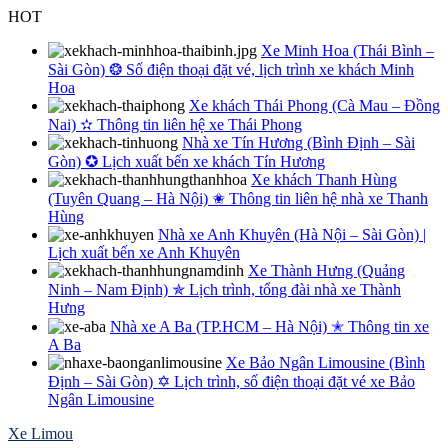
Skip
HOT
to
Xe Minh Hoa (Thái Bình –
content
Sài Gòn) ❂ Số điện thoại đặt vé, lịch trình xe khách Minh
Hoa
Xe khách Thái Phong (Cà Mau – Đồng
Nai) ✫ Thông tin liên hệ xe Thái Phong
Nhà xe Tín Hương (Bình Định – Sài
Gòn) ✪ Lịch xuất bến xe khách Tín Hương
Xe khách Thanh Hùng
(Tuyên Quang – Hà Nội) ✬ Thông tin liên hệ nhà xe Thanh
Hùng
Nhà xe Anh Khuyên (Hà Nội – Sài Gòn) |
Lịch xuất bến xe Anh Khuyên
Xe Thành Hưng (Quảng
Ninh – Nam Định) ✯ Lịch trình, tổng đài nhà xe Thành
Hưng
Nhà xe A Ba (TP.HCM – Hà Nội) ✭ Thông tin xe
A Ba
Xe Bảo Ngân Limousine (Bình
Định – Sài Gòn) ✡ Lịch trình, số điện thoại đặt vé xe Bảo
Ngân Limousine
Xe Limou